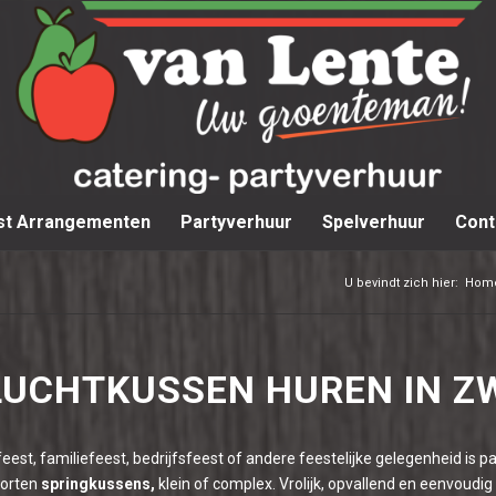
st Arrangementen
Partyverhuur
Spelverhuur
Cont
U bevindt zich hier:
Hom
LUCHTKUSSEN HUREN IN Z
feest, familiefeest, bedrijfsfeest of andere feestelijke gelegenheid i
oorten
springkussens,
klein of complex. Vrolijk, opvallend en eenvoudig