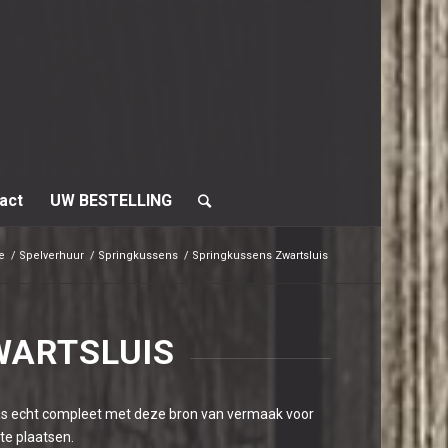
act
UW BESTELLING
e
/
Spelverhuur
/
Springkussens
/
Springkussens Zwartsluis
WARTSLUIS
s pas echt compleet met deze bron van vermaak voor
 te plaatsen.