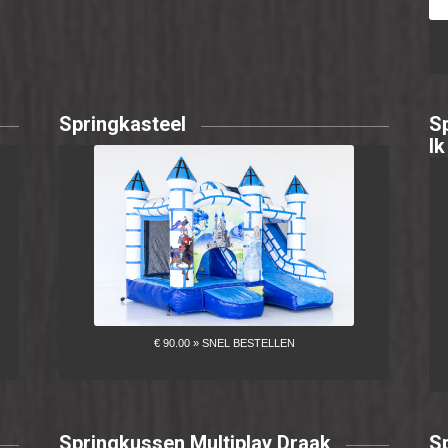
Springkasteel
S
I
Springkussen Multiplay Draak
S