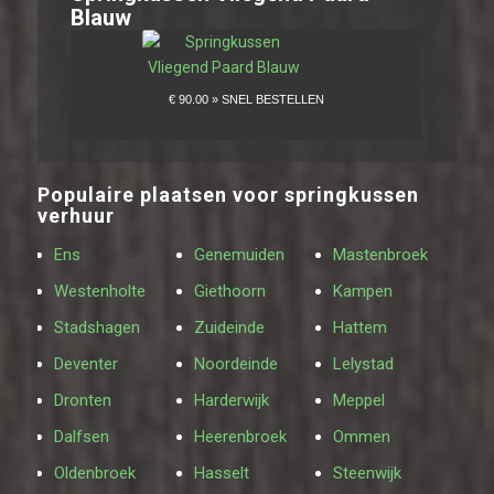
Blauw
Populaire plaatsen voor springkussen
verhuur
Ens
Genemuiden
Mastenbroek
Westenholte
Giethoorn
Kampen
Stadshagen
Zuideinde
Hattem
Deventer
Noordeinde
Lelystad
Dronten
Harderwijk
Meppel
Dalfsen
Heerenbroek
Ommen
Oldenbroek
Hasselt
Steenwijk