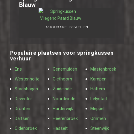
Blauw
Populaire plaatsen voor springkussen
verhuur
Ens
Genemuiden
Mastenbroek
Westenholte
Giethoorn
Kampen
Stadshagen
Zuideinde
Hattem
Deventer
Noordeinde
Lelystad
Dronten
Harderwijk
Meppel
Dalfsen
Heerenbroek
Ommen
Oldenbroek
Hasselt
Steenwijk