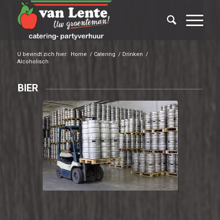
U bevindt zich hier:
Home
/
Catering
/
Drinken
/
Alcoholisch
BIER