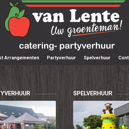
st Arrangementen
Partyverhuur
Spelverhuur
Cont
TYVERHUUR
SPELVERHUUR
Bekijk onze
Geweldige in- en
gelijkheden voor uw
outdoor attracties