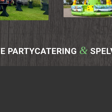
feest
&
TE PARTYCATERING
SPEL