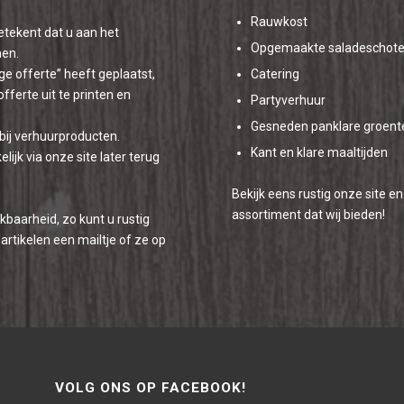
Rauwkost
betekent dat u aan het
Opgemaakte saladeschote
men.
ge offerte” heeft geplaatst,
Catering
fferte uit te printen en
Partyverhuur
Gesneden panklare groent
 bij verhuurproducten.
Kant en klare maaltijden
jk via onze site later terug
Bekijk eens rustig onze site e
assortiment dat wij bieden!
kbaarheid, zo kunt u rustig
artikelen een mailtje of ze op
VOLG ONS OP FACEBOOK!