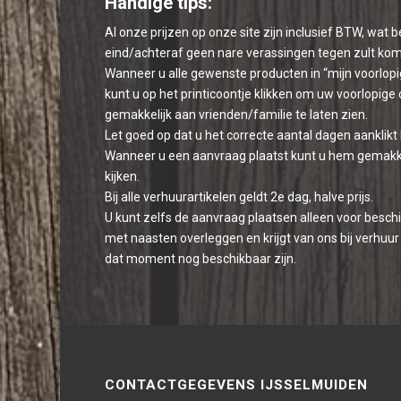
Handige tips:
Al onze prijzen op onze site zijn inclusief BTW, wat 
eind/achteraf geen nare verassingen tegen zult ko
Wanneer u alle gewenste producten in “mijn voorlopi
kunt u op het printicoontje klikken om uw voorlopige o
gemakkelijk aan vrienden/familie te laten zien.
Let goed op dat u het correcte aantal dagen aanklikt
Wanneer u een aanvraag plaatst kunt u hem gemakkeli
kijken.
Bij alle verhuurartikelen geldt 2e dag, halve prijs.
U kunt zelfs de aanvraag plaatsen alleen voor beschi
met naasten overleggen en krijgt van ons bij verhuur 
dat moment nog beschikbaar zijn.
CONTACTGEGEVENS IJSSELMUIDEN