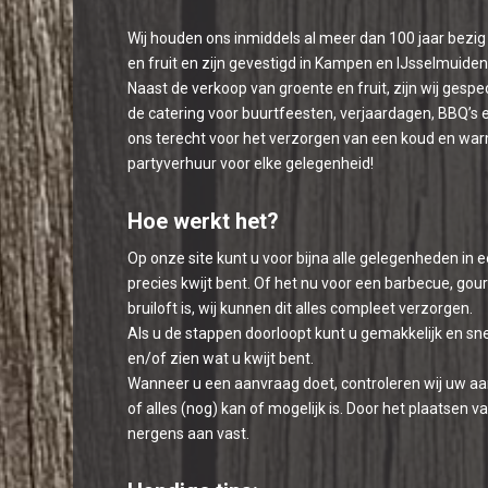
Wij houden ons inmiddels al meer dan 100 jaar bezi
en fruit en zijn gevestigd in Kampen en IJsselmuiden
Naast de verkoop van groente en fruit, zijn wij gespe
de catering voor buurtfeesten, verjaardagen, BBQ’s e
ons terecht voor het verzorgen van een koud en war
partyverhuur voor elke gelegenheid!
Hoe werkt het?
Op onze site kunt u voor bijna alle gelegenheden in e
precies kwijt bent. Of het nu voor een barbecue, gou
bruiloft is, wij kunnen dit alles compleet verzorgen.
Als u de stappen doorloopt kunt u gemakkelijk en sn
en/of zien wat u kwijt bent.
Wanneer u een aanvraag doet, controleren wij uw a
of alles (nog) kan of mogelijk is. Door het plaatsen 
nergens aan vast.