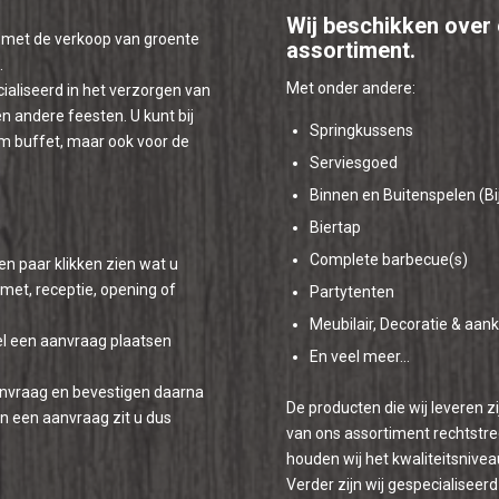
Wij beschikken over
g met de verkoop van groente
assortiment.
.
Met onder andere:
cialiseerd in het verzorgen van
n andere feesten. U kunt bij
Springkussens
m buffet, maar ook voor de
Serviesgoed
Binnen en Buitenspelen (B
Biertap
Complete barbecue(s)
en paar klikken zien wat u
rmet, receptie, opening of
Partytenten
Meubilair, Decoratie & aan
el een aanvraag plaatsen
En veel meer…
anvraag en bevestigen daarna
De producten die wij leveren z
van een aanvraag zit u dus
van ons assortiment rechtstree
houden wij het kwaliteitsnivea
Verder zijn wij gespecialiseerd 