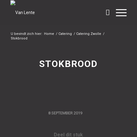
U bevindt zich hier:
Home
/
Catering
/
Catering Zwolle
/
Stokbrood
STOKBROOD
/
8 SEPTEMBER 2019
Deel dit stuk