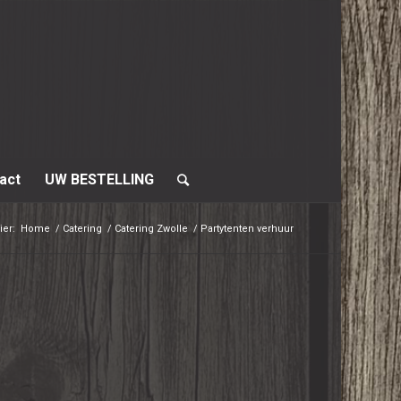
act
UW BESTELLING
ier:
Home
/
Catering
/
Catering Zwolle
/
Partytenten verhuur