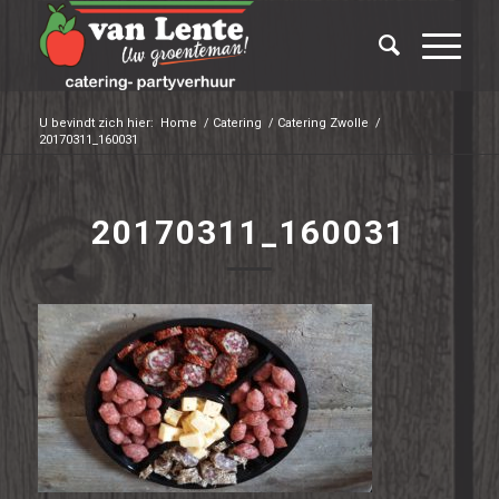
U bevindt zich hier:
Home
/
Catering
/
Catering Zwolle
/
20170311_160031
20170311_160031