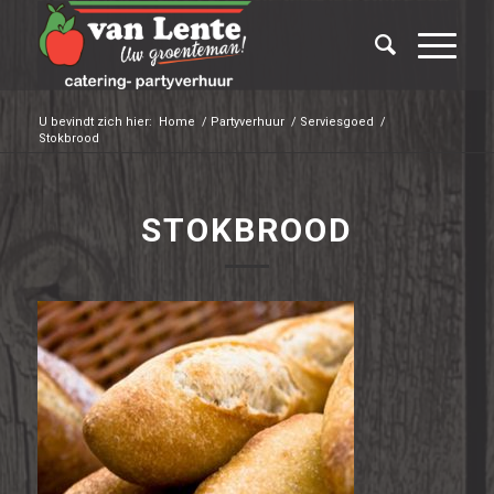
U bevindt zich hier:
Home
/
Partyverhuur
/
Serviesgoed
/
Stokbrood
STOKBROOD