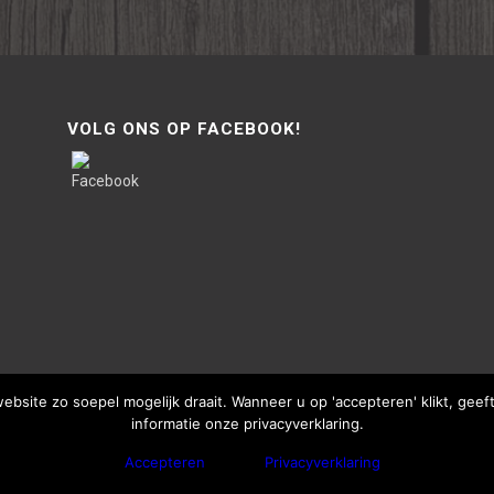
VOLG ONS OP FACEBOOK!
site zo soepel mogelijk draait. Wanneer u op 'accepteren' klikt, gee
informatie onze privacyverklaring.
Accepteren
Privacyverklaring
bThisSign | © Copyright - Van Lente