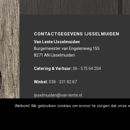
CONTACTGEGEVENS IJSSELMUIDEN
Van Lente IJsselmuiden
Burgemeester van Engelenweg 155
8271 AN IJsselmuiden
Catering & Verhuur:
06 - 575 64 204
Winkel:
038 - 331 82 87
ijsselmuiden@van-lente.nl
Welkom! We gebruiken cookies om ervoor te zorgen dat onze web
Deze website is gerealiseerd door bco reclameburo i.s.m. We