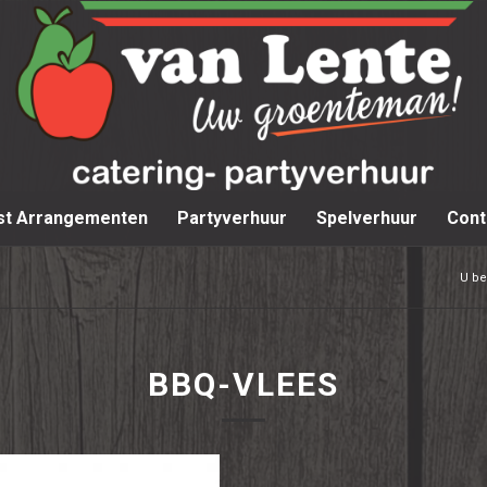
st Arrangementen
Partyverhuur
Spelverhuur
Cont
U be
BBQ-VLEES