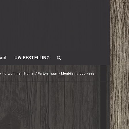
act
UW BESTELLING
vindt zich hier:
Home
/
Partyverhuur
/
Meubilair
/
bbq-vlees