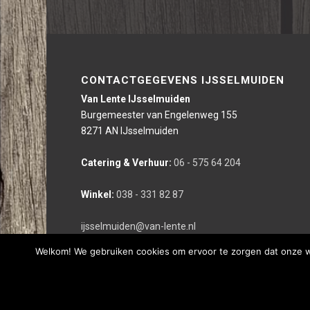
CONTACTGEGEVENS IJSSELMUIDEN
Van Lente IJsselmuiden
Burgemeester van Engelenweg 155
8271 AN IJsselmuiden
Catering & Verhuur:
06 - 575 64 204
Winkel:
038 - 331 82 87
ijsselmuiden@van-lente.nl
Welkom! We gebruiken cookies om ervoor te zorgen dat onze web
Deze website is gerealiseerd door bco reclameburo i.s.m. We