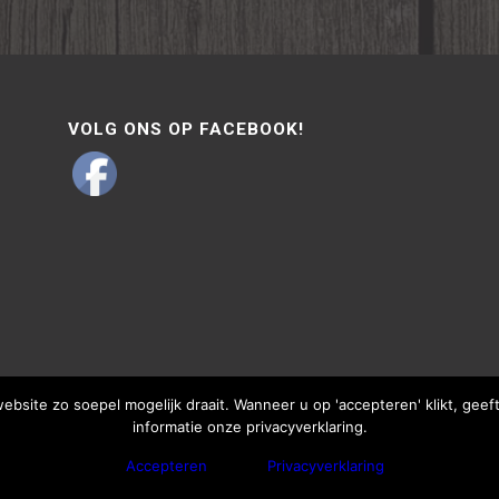
VOLG ONS OP FACEBOOK!
site zo soepel mogelijk draait. Wanneer u op 'accepteren' klikt, gee
informatie onze privacyverklaring.
Accepteren
Privacyverklaring
bThisSign | © Copyright - Van Lente