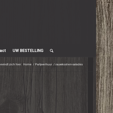
act
UW BESTELLING
evindt zich hier:
Home
/
Partyverhuur
/
rauwkost-en-salades