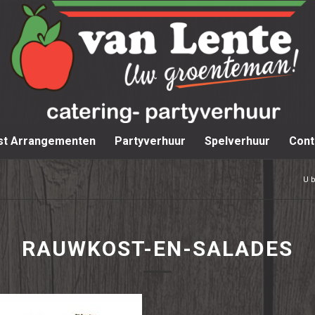
st Arrangementen
Partyverhuur
Spelverhuur
Cont
U b
RAUWKOST-EN-SALADES