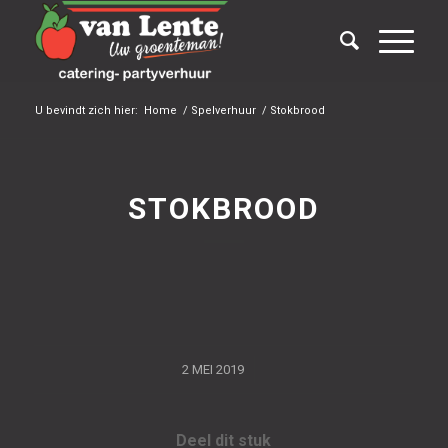
U bevindt zich hier:
Home
/
Spelverhuur
/
Stokbrood
STOKBROOD
/
2 MEI 2019
Deel dit stuk