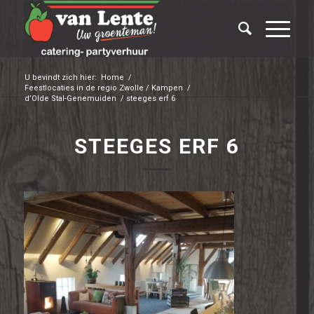
U bevindt zich hier:
Home
/
Feestlocaties in de regio Zwolle / Kampen
/
d’Olde Stal-Genemuiden
/
steeges erf 6
STEEGES ERF 6