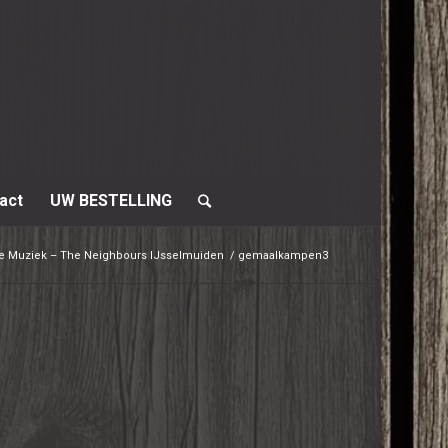
act
UW BESTELLING
ve Muziek – The Neighbours IJsselmuiden
/
gemaalkampen3