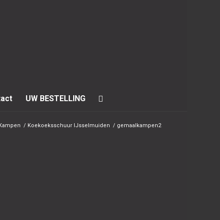
act
UW BESTELLING
/ Kampen
/
Koekoeksschuur IJsselmuiden
/
gemaalkampen2