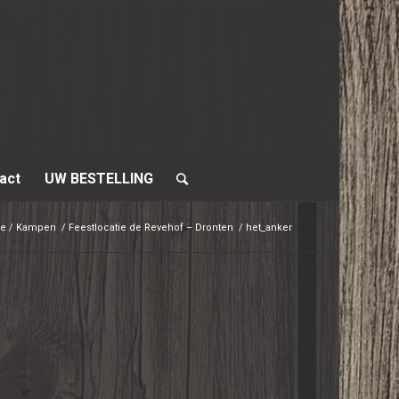
act
UW BESTELLING
lle / Kampen
/
Feestlocatie de Revehof – Dronten
/
het_anker