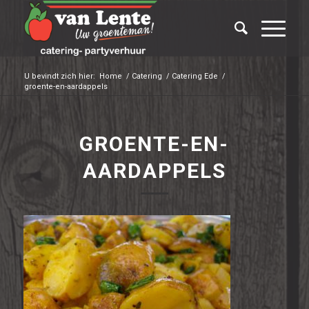
U bevindt zich hier:
Home
/
Catering
/
Catering Ede
/
groente-en-aardappels
GROENTE-EN-
AARDAPPELS