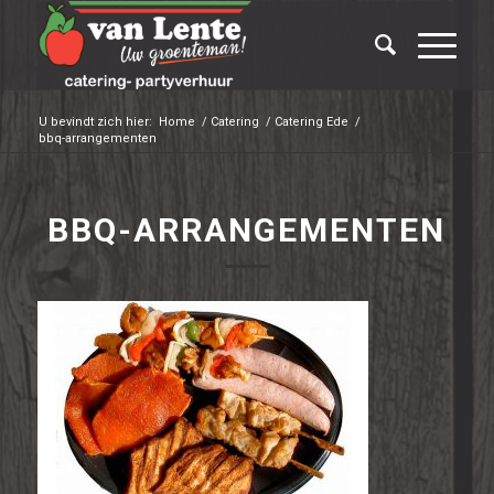
U bevindt zich hier:
Home
/
Catering
/
Catering Ede
/
bbq-arrangementen
BBQ-ARRANGEMENTEN