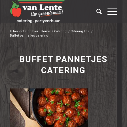
U bevindt zich hier:
Home
/
Catering
/
Catering Ede
/
Buffet pannetjes catering
BUFFET PANNETJES
CATERING