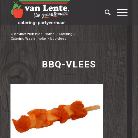
U bevindt zich hier:
Home
/
Catering
/
Catering Westenholte
/
bbq-vlees
BBQ-VLEES