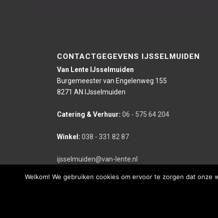
CONTACTGEGEVENS IJSSELMUIDEN
Van Lente IJsselmuiden
Burgemeester van Engelenweg 155
8271 AN IJsselmuiden
Catering & Verhuur:
06 - 575 64 204
Winkel:
038 - 331 82 87
ijsselmuiden@van-lente.nl
Welkom! We gebruiken cookies om ervoor te zorgen dat onze web
Deze website is gerealiseerd door bco reclameburo i.s.m. We