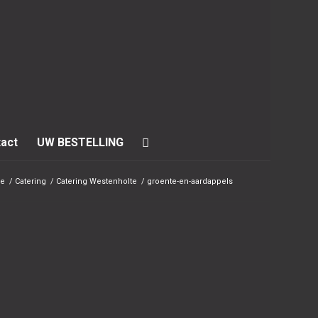
act
UW BESTELLING
e
/
Catering
/
Catering Westenholte
/
groente-en-aardappels