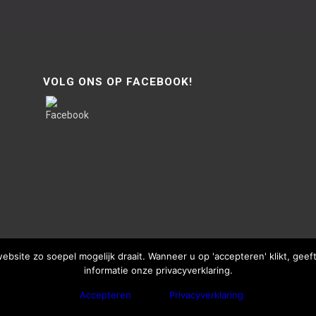
VOLG ONS OP FACEBOOK!
site zo soepel mogelijk draait. Wanneer u op 'accepteren' klikt, gee
informatie onze privacyverklaring.
Accepteren
Privacyverklaring
bThisSign | © Copyright - Van Lente