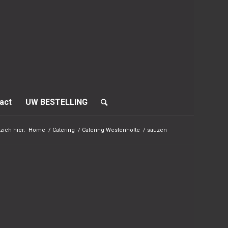
act
UW BESTELLING
zich hier:
Home
/
Catering
/
Catering Westenholte
/
sauzen