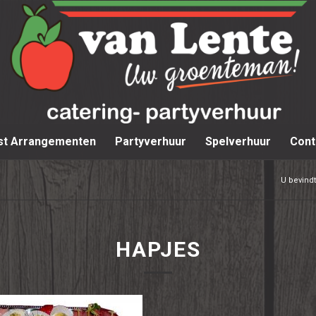
st Arrangementen
Partyverhuur
Spelverhuur
Cont
U bevindt
HAPJES