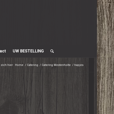
act
UW BESTELLING
 zich hier:
Home
/
Catering
/
Catering Westenholte
/
hapjes