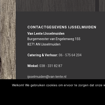
CONTACTGEGEVENS IJSSELMUIDEN
Van Lente IJsselmuiden
Burgemeester van Engelenweg 155
8271 AN IJsselmuiden
Catering & Verhuur:
06 - 575 64 204
Winkel:
038 - 331 82 87
ijsselmuiden@van-lente.nl
Welkom! We gebruiken cookies om ervoor te zorgen dat onze web
Deze website is gerealiseerd door bco reclameburo i.s.m. We