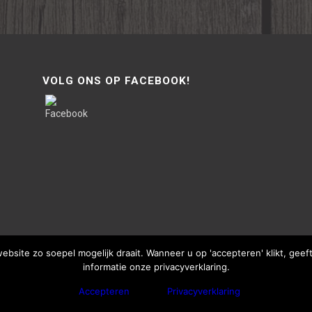
VOLG ONS OP FACEBOOK!
site zo soepel mogelijk draait. Wanneer u op 'accepteren' klikt, gee
informatie onze privacyverklaring.
Accepteren
Privacyverklaring
bThisSign | © Copyright - Van Lente