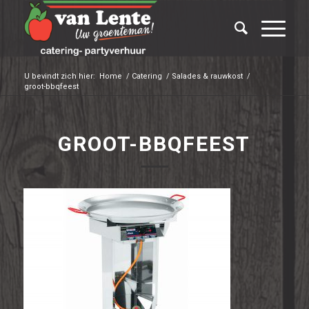
U bevindt zich hier:
Home
/
Catering
/
Salades & rauwkost
/
groot-bbqfeest
GROOT-BBQFEEST