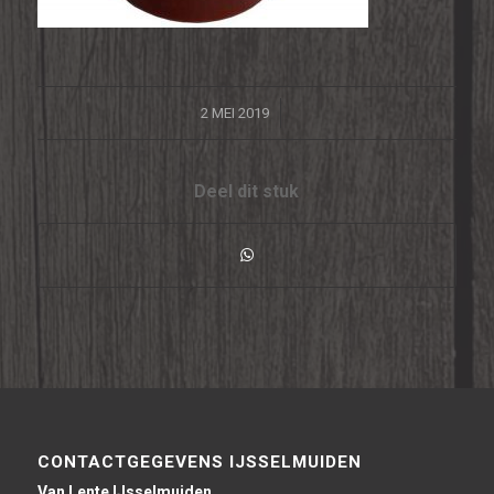
/
2 MEI 2019
Deel dit stuk
CONTACTGEGEVENS IJSSELMUIDEN
Van Lente IJsselmuiden