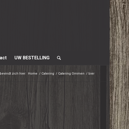
act
UW BESTELLING
bevindt zich hier:
Home
/
Catering
/
Catering Ommen
/
bier