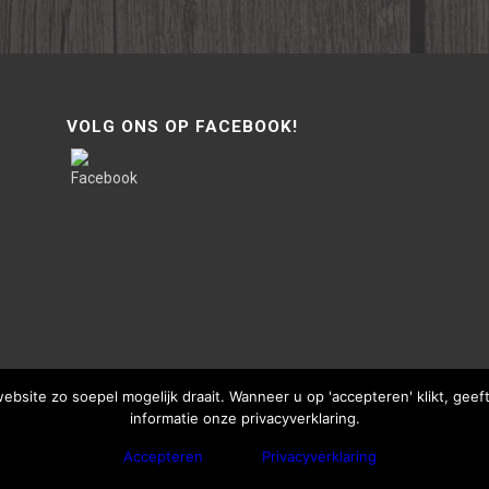
VOLG ONS OP FACEBOOK!
site zo soepel mogelijk draait. Wanneer u op 'accepteren' klikt, gee
informatie onze privacyverklaring.
Accepteren
Privacyverklaring
bThisSign | © Copyright - Van Lente