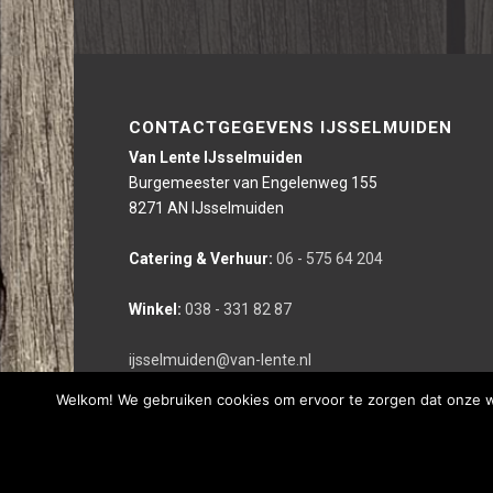
CONTACTGEGEVENS IJSSELMUIDEN
Van Lente IJsselmuiden
Burgemeester van Engelenweg 155
8271 AN IJsselmuiden
Catering & Verhuur:
06 - 575 64 204
Winkel:
038 - 331 82 87
ijsselmuiden@van-lente.nl
Welkom! We gebruiken cookies om ervoor te zorgen dat onze web
Deze website is gerealiseerd door bco reclameburo i.s.m. We