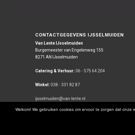
CONTACTGEGEVENS IJSSELMUIDEN
Van Lente IJsselmuiden
Burgemeester van Engelenweg 155
8271 AN IJsselmuiden
Catering & Verhuur:
06 - 575 64 204
Winkel:
038 - 331 82 87
ijsselmuiden@van-lente.nl
Welkom! We gebruiken cookies om ervoor te zorgen dat onze web
Deze website is gerealiseerd door bco reclameburo i.s.m. We