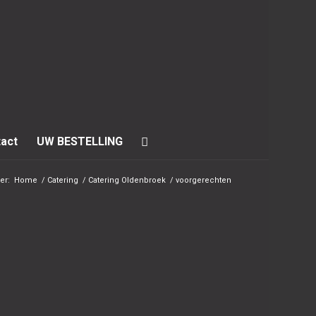
act
UW BESTELLING
er:
Home
/
Catering
/
Catering Oldenbroek
/
voorgerechten