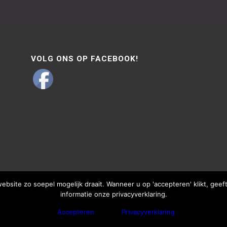
VOLG ONS OP FACEBOOK!
site zo soepel mogelijk draait. Wanneer u op 'accepteren' klikt, gee
informatie onze privacyverklaring.
Accepteren
Privacyverklaring
bThisSign | © Copyright - Van Lente