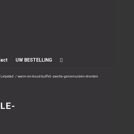
act
UW BESTELLING
 Lelystad
/
warm-en-koud-buffet -zwolle-genemuiden-dronten
LE-