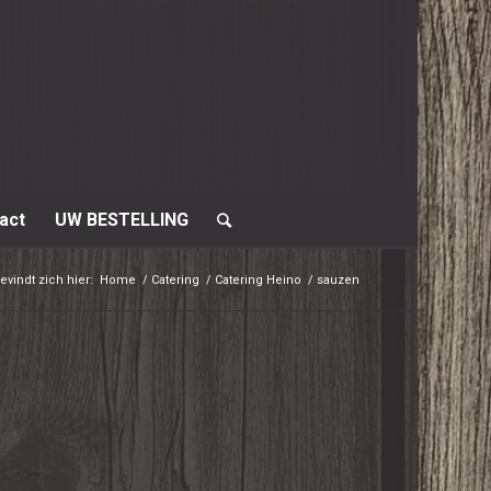
act
UW BESTELLING
evindt zich hier:
Home
/
Catering
/
Catering Heino
/
sauzen