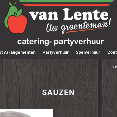
st Arrangementen
Partyverhuur
Spelverhuur
Cont
U b
SAUZEN