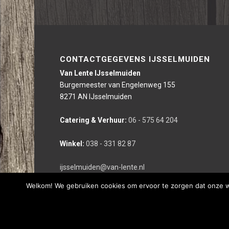
CONTACTGEGEVENS IJSSELMUIDEN
Van Lente IJsselmuiden
Burgemeester van Engelenweg 155
8271 AN IJsselmuiden
Catering & Verhuur:
06 - 575 64 204
Winkel:
038 - 331 82 87
ijsselmuiden@van-lente.nl
Welkom! We gebruiken cookies om ervoor te zorgen dat onze web
Deze website is gerealiseerd door bco reclameburo i.s.m. We