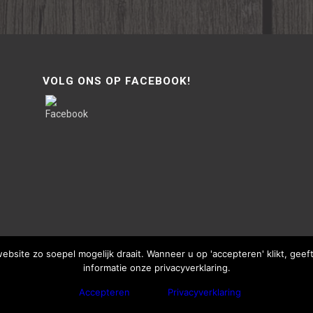
VOLG ONS OP FACEBOOK!
site zo soepel mogelijk draait. Wanneer u op 'accepteren' klikt, gee
informatie onze privacyverklaring.
Accepteren
Privacyverklaring
bThisSign | © Copyright - Van Lente