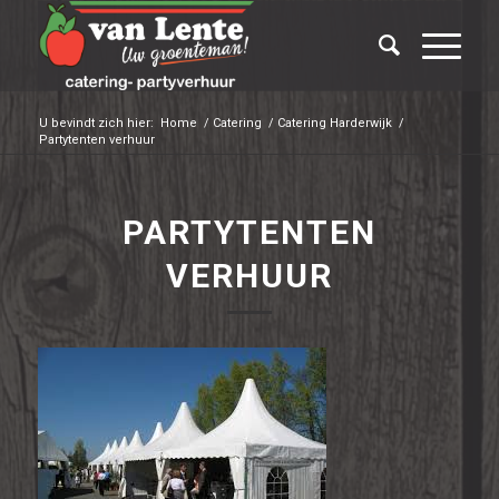
U bevindt zich hier:
Home
/
Catering
/
Catering Harderwijk
/
Partytenten verhuur
PARTYTENTEN
VERHUUR