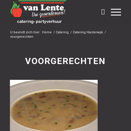
U bevindt zich hier:
Home
/
Catering
/
Catering Harderwijk
/
voorgerechten
VOORGERECHTEN