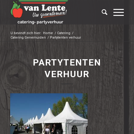
U bevindt zich hier:
Home
/
Catering
/
Catering Genemuiden
/
Partytenten verhuur
PARTYTENTEN
VERHUUR