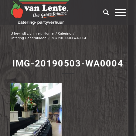
U bevindt zich hier:
Home
/
Catering
/
Catering Genemuiden
/
IMG-20190503-WA0004
IMG-20190503-WA0004