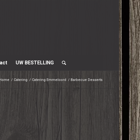
act
UW BESTELLING
Home
/
Catering
/
Catering Emmeloord
/
Barbecue Desserts