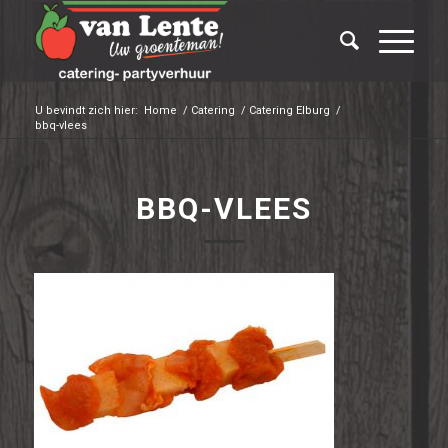
U bevindt zich hier:
Home
/
Catering
/
Catering Elburg
/
bbq-vlees
BBQ-VLEES