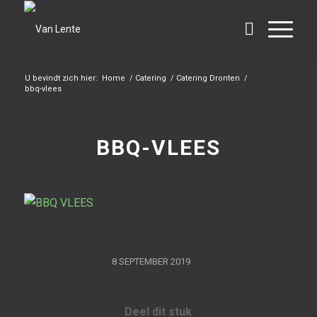
U bevindt zich hier:
Home
/
Catering
/
Catering Dronten
/
bbq-vlees
BBQ-VLEES
/
8 SEPTEMBER 2019
Deel dit stuk