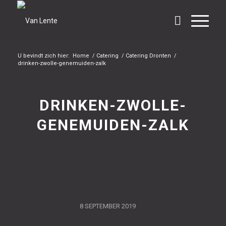
U bevindt zich hier:
Home
/
Catering
/
Catering Dronten
/
drinken-zwolle-genemuiden-zalk
DRINKEN-ZWOLLE-
GENEMUIDEN-ZALK
/
8 SEPTEMBER 2019