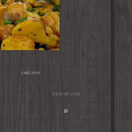
/
2 MEI 2019
Deel dit stuk