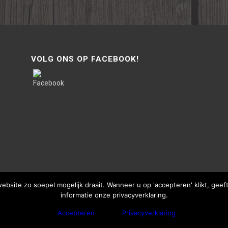
VOLG ONS OP FACEBOOK!
site zo soepel mogelijk draait. Wanneer u op 'accepteren' klikt, gee
informatie onze privacyverklaring.
Accepteren
Privacyverklaring
bThisSign | © Copyright - Van Lente