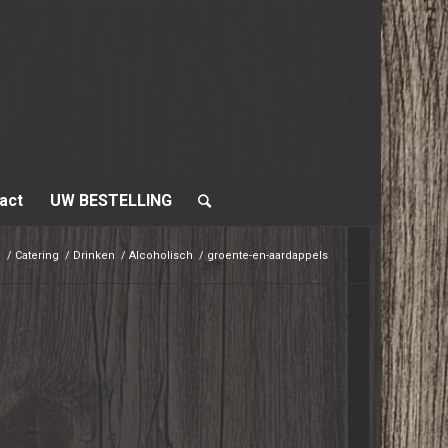
act
UW BESTELLING
e
/
Catering
/
Drinken
/
Alcoholisch
/
groente-en-aardappels