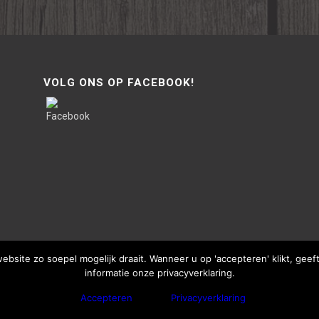
VOLG ONS OP FACEBOOK!
site zo soepel mogelijk draait. Wanneer u op 'accepteren' klikt, gee
informatie onze privacyverklaring.
Accepteren
Privacyverklaring
bThisSign | © Copyright - Van Lente