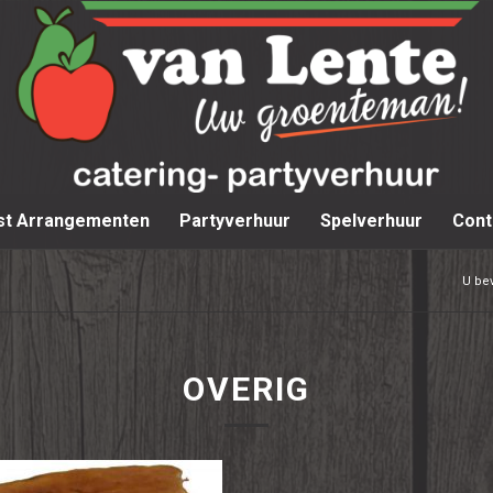
st Arrangementen
Partyverhuur
Spelverhuur
Cont
U bev
OVERIG