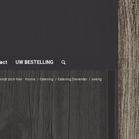
act
UW BESTELLING
indt zich hier:
Home
/
Catering
/
Catering Deventer
/
overig