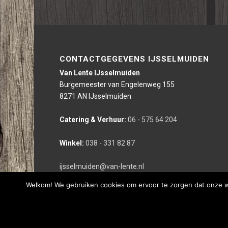
CONTACTGEGEVENS IJSSELMUIDEN
Van Lente IJsselmuiden
Burgemeester van Engelenweg 155
8271 AN IJsselmuiden
Catering & Verhuur:
06 - 575 64 204
Winkel:
038 - 331 82 87
ijsselmuiden@van-lente.nl
Welkom! We gebruiken cookies om ervoor te zorgen dat onze web
Deze website is gerealiseerd door bco reclameburo i.s.m. We