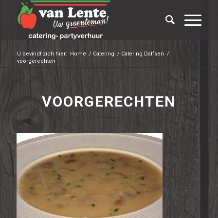
U bevindt zich hier:
Home
/
Catering
/
Catering Dalfsen
/
voorgerechten
VOORGERECHTEN