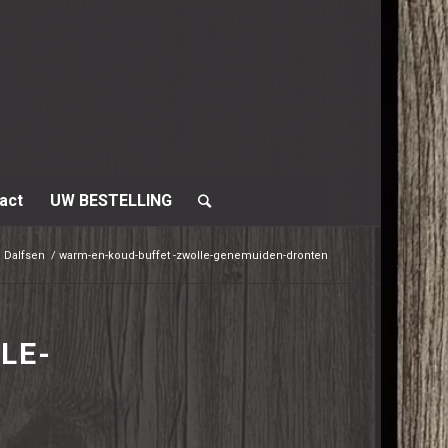
act
UW BESTELLING
g Dalfsen
/
warm-en-koud-buffet -zwolle-genemuiden-dronten
LE-