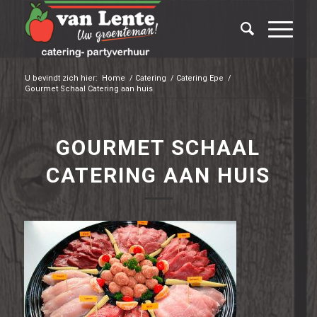
U bevindt zich hier:
Home
/
Catering
/
Catering Epe
/
Gourmet Schaal Catering aan huis
GOURMET SCHAAL
CATERING AAN HUIS