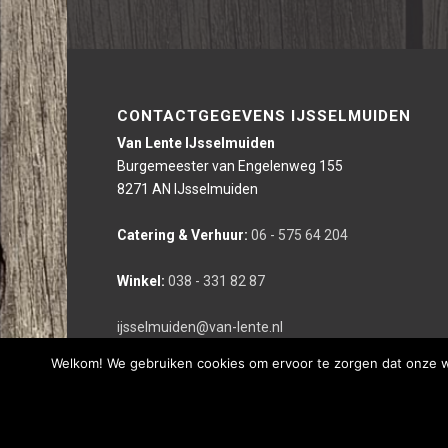
CONTACTGEGEVENS IJSSELMUIDEN
Van Lente IJsselmuiden
Burgemeester van Engelenweg 155
8271 AN IJsselmuiden
Catering & Verhuur:
06 - 575 64 204
Winkel:
038 - 331 82 87
ijsselmuiden@van-lente.nl
Welkom! We gebruiken cookies om ervoor te zorgen dat onze web
Deze website is gerealiseerd door bco reclameburo i.s.m. We