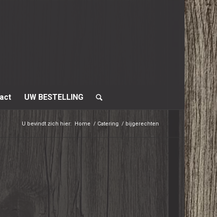
act
UW BESTELLING
U bevindt zich hier:
Home
/
Catering
/
bijgerechten