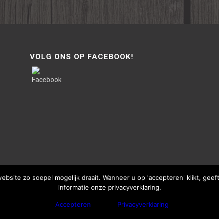
VOLG ONS OP FACEBOOK!
site zo soepel mogelijk draait. Wanneer u op 'accepteren' klikt, gee
informatie onze privacyverklaring.
Accepteren
Privacyverklaring
bThisSign | © Copyright - Van Lente