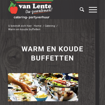
U bevindt zich hier:
Home
/
Catering
/
Warm en koude buffetten
WARM EN KOUDE
BUFFETTEN