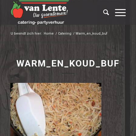
U bevindt zich hier:
Home
/
Catering
/
Warm_en_koud_buf
WARM_EN_KOUD_BUF