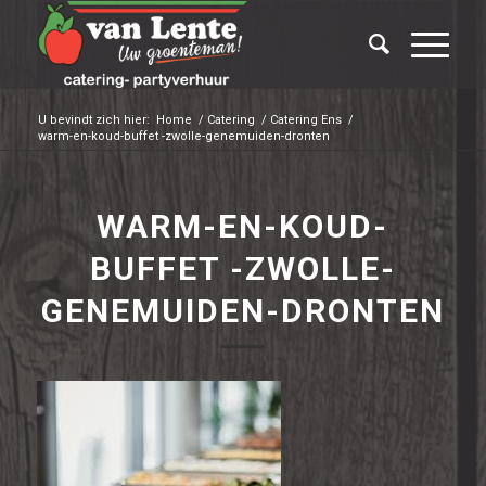
U bevindt zich hier:
Home
/
Catering
/
Catering Ens
/
warm-en-koud-buffet -zwolle-genemuiden-dronten
WARM-EN-KOUD-
BUFFET -ZWOLLE-
GENEMUIDEN-DRONTEN