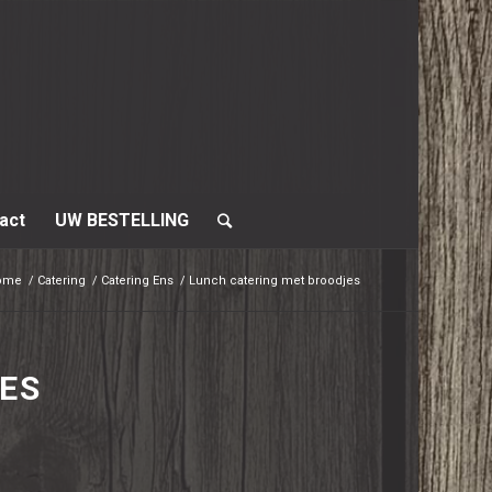
act
UW BESTELLING
ome
/
Catering
/
Catering Ens
/
Lunch catering met broodjes
ES