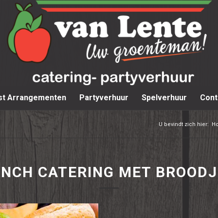
st Arrangementen
Partyverhuur
Spelverhuur
Cont
U bevindt zich hier:
H
UNCH CATERING MET BROODJ