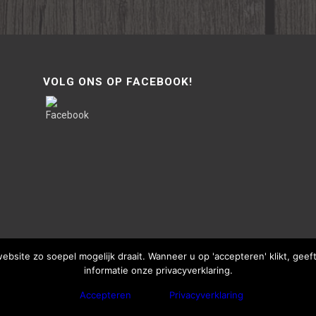
VOLG ONS OP FACEBOOK!
site zo soepel mogelijk draait. Wanneer u op 'accepteren' klikt, gee
informatie onze privacyverklaring.
Accepteren
Privacyverklaring
bThisSign | © Copyright - Van Lente