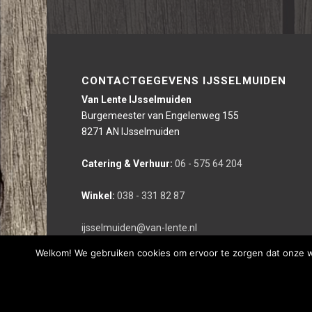
CONTACTGEGEVENS IJSSELMUIDEN
Van Lente IJsselmuiden
Burgemeester van Engelenweg 155
8271 AN IJsselmuiden
Catering & Verhuur:
06 - 575 64 204
Winkel:
038 - 331 82 87
ijsselmuiden@van-lente.nl
Welkom! We gebruiken cookies om ervoor te zorgen dat onze web
Deze website is gerealiseerd door bco reclameburo i.s.m. We