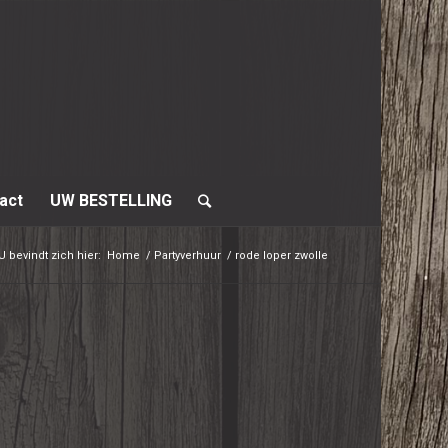
act
UW BESTELLING
U bevindt zich hier:
Home
/
Partyverhuur
/
rode loper zwolle