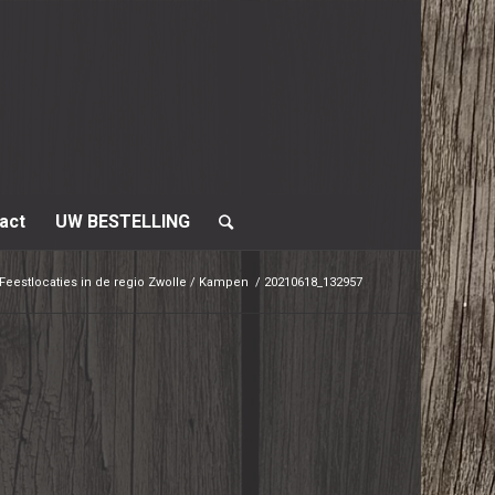
act
UW BESTELLING
Feestlocaties in de regio Zwolle / Kampen
/
20210618_132957