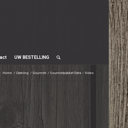
act
UW BESTELLING
:
Home
/
Catering
/
Gourmet
/
Gourmetpakket Extra – Video